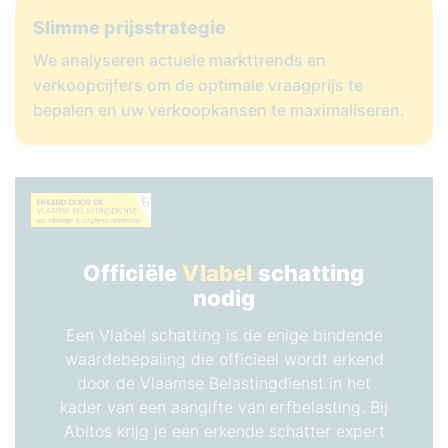
Slimme prijsstrategie
We analyseren actuele markttrends en
verkoopcijfers om de optimale vraagprijs te
bepalen en uw verkoopkansen te maximaliseren.
Officiële
Vlabel
schatting
nodig
Een Vlabel schatting is de enige bindende
waardebepaling die officieel wordt erkend
door de Vlaamse Belastingdienst in het
kader van een aangifte van erfbelasting. Bij
Abitos krijg je een erkende schatter expert