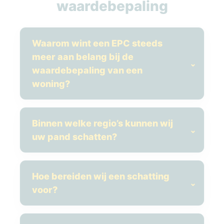
waardebepaling
Waarom wint een EPC steeds
meer aan belang bij de
waardebepaling van een
woning?
Binnen welke regio’s kunnen wij
uw pand schatten?
Hoe bereiden wij een schatting
voor?