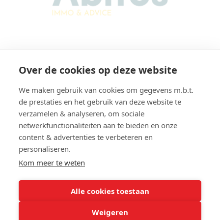
Abitos Immo & Advice
Over de cookies op deze website
Karel Lodewijk Dierickxstraat 22
9000 Gent
We maken gebruik van cookies om gegevens m.b.t.
België
de prestaties en het gebruik van deze website te
verzamelen & analyseren, om sociale
netwerkfunctionaliteiten aan te bieden en onze
content & advertenties te verbeteren en
Navigatie
personaliseren.
Home
Verkopen
Kom meer te weten
Te Koop
Verhuren
Te Huur
Contact
Alle cookies toestaan
Gratis schatting
Rentor
Weigeren