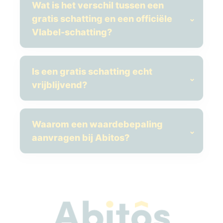
Wat is het verschil tussen een
gratis schatting en een officiële
Vlabel-schatting?
Is een gratis schatting echt
vrijblijvend?
Waarom een waardebepaling
aanvragen bij Abitos?