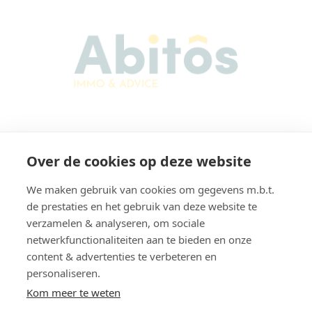
Abitos Immo & Advice
Over de cookies op deze website
Karel Lodewijk Dierickxstraat 22
9000 Gent
We maken gebruik van cookies om gegevens m.b.t.
Belgium
de prestaties en het gebruik van deze website te
verzamelen & analyseren, om sociale
netwerkfunctionaliteiten aan te bieden en onze
content & advertenties te verbeteren en
Navigation
personaliseren.
Home
Rent
Kom meer te weten
For sale
Free estimation