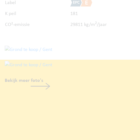
Label
K peil
181
2
CO²-emissie
29811 kg/m
/jaar
Bekijk meer foto's