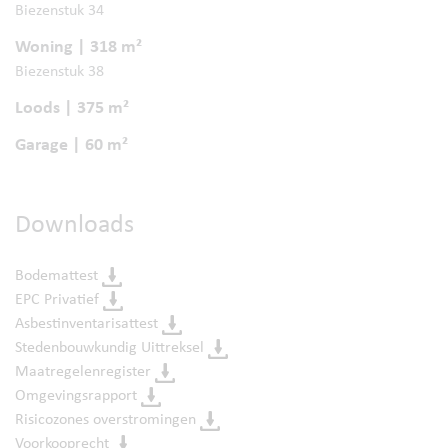
Biezenstuk 34
Woning | 318 m²
Biezenstuk 38
Loods | 375 m²
Garage | 60 m²
Downloads
Bodemattest
EPC Privatief
Asbestinventarisattest
Stedenbouwkundig Uittreksel
Maatregelenregister
Omgevingsrapport
Risicozones overstromingen
Voorkooprecht