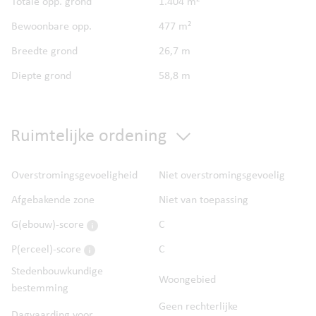
Totale opp. grond
1.404 m²
Bewoonbare opp.
477 m²
Breedte grond
26,7 m
Diepte grond
58,8 m
Ruimtelijke ordening
Overstromingsgevoeligheid
Niet overstromingsgevoelig
Afgebakende zone
Niet van toepassing
G(ebouw)-score
C
P(erceel)-score
C
Stedenbouwkundige
Woongebied
bestemming
Geen rechterlijke
Dagvaarding voor