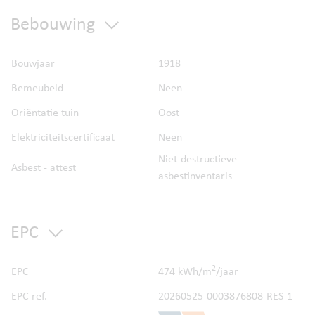
Troeven
Bebouwing
Bouwjaar
1918
Bemeubeld
Neen
Oriëntatie tuin
Oost
Elektriciteitscertificaat
Neen
Niet-destructieve
Asbest - attest
asbestinventaris
EPC
2
EPC
474 kWh/m
/jaar
EPC ref.
20260525-0003876808-RES-1