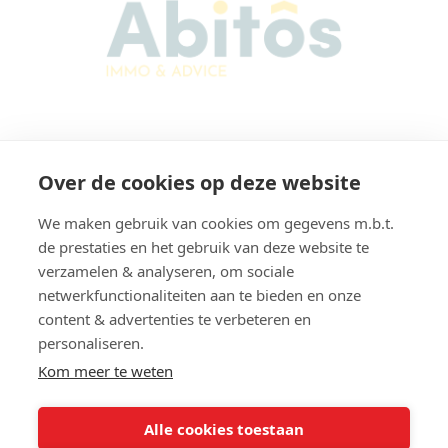
Abitos Immo & Advice
Over de cookies op deze website
Karel Lodewijk Dierickxstraat 22
9000 Gent
We maken gebruik van cookies om gegevens m.b.t.
Belgium
de prestaties en het gebruik van deze website te
verzamelen & analyseren, om sociale
netwerkfunctionaliteiten aan te bieden en onze
content & advertenties te verbeteren en
Navigation
personaliseren.
Home
Rent
Kom meer te weten
For sale
Free estimation
For rent
Contact
Alle cookies toestaan