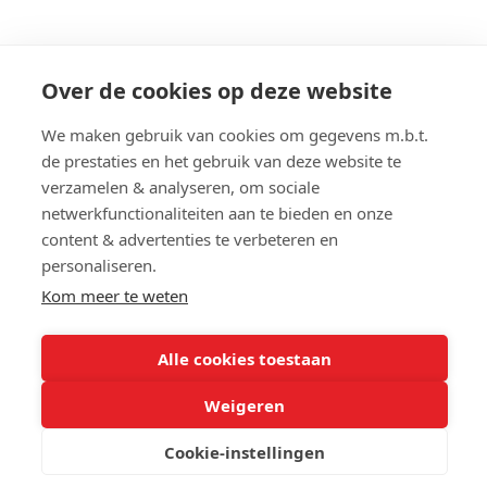
Abitos Immo & Advice
Over de cookies op deze website
Karel Lodewijk Dierickxstraat 22
9000 Gent
We maken gebruik van cookies om gegevens m.b.t.
Belgique
de prestaties en het gebruik van deze website te
verzamelen & analyseren, om sociale
netwerkfunctionaliteiten aan te bieden en onze
content & advertenties te verbeteren en
Navigation
personaliseren.
Home
Location
Kom meer te weten
A vendre
Estimation
gratuite
A louer
Alle cookies toestaan
Contact
Vendre
Weigeren
Conditions d'utilisation
-
Politique de confidentialité
- Développement web
Cookie-instellingen
et droits d'auteur © 2026 par
Zabun
/
Zimmo