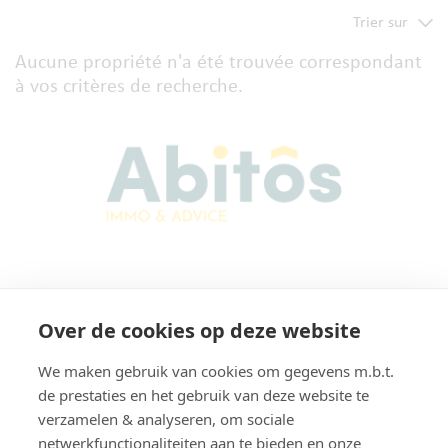
Trier sur
Aucune propriété n'a été trouvée correspondant
à vos critères de recherche.
Abitos Immo & Advice
Over de cookies op deze website
Karel Lodewijk Dierickxstraat 22
9000 Gent
We maken gebruik van cookies om gegevens m.b.t.
Belgique
de prestaties en het gebruik van deze website te
verzamelen & analyseren, om sociale
netwerkfunctionaliteiten aan te bieden en onze