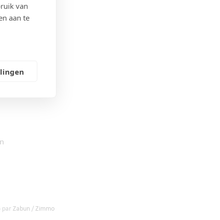
ruik van
en aan te
llingen
on
6 par
Zabun
/
Zimmo