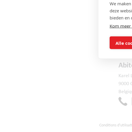
We maken g
deze websi
bieden en 
Kom meer 
Alle co
Abi
Karel 
9000 
Belgi
Conditions d'utilisat