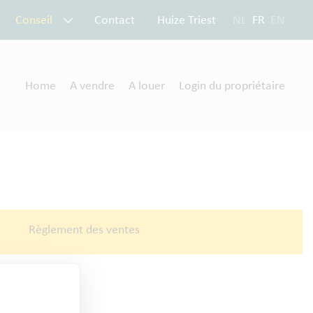
Conseil
Contact
Huize Triest
NL
FR
EN
Home
A vendre
A louer
Login du propriétaire
Règlement des ventes