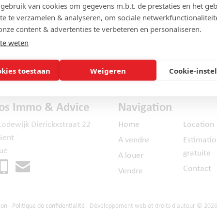
ebruik van cookies om gegevens m.b.t. de prestaties en het geb
te te verzamelen & analyseren, om sociale netwerkfunctionaliteit
onze content & advertenties te verbeteren en personaliseren.
te weten
okies toestaan
Weigeren
Cookie-inste
tos Immo & Advice
Navigation
Lodewijk Dierickxstraat 22
Home
Location
Gent
A vendre
Estimati
que
gratuite
A louer
Contact
Vendre
ion
-
Politique de confidentialité
- Développement web et droits d'auteur © 202