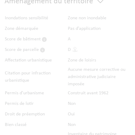
Aménagement du territoire
Inondations sensibilité
Zone non inondable
Zone démarquée
Pas d’application
Score de bâtiment
A
Score de parcelle
D
Affectation urbanistique
Zone de loisirs
Aucune mesure corrective ou
Citation pour infraction
administrative judiciaire
urbanistique
imposée
Permis d’urbanisme
Construit avant 1962
Permis de lotir
Non
Droit de préemption
Oui
Bien classé
Non
Inventaire du patrimoine