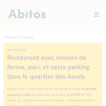
Togg
Retour à l'aperçu
Ref. VK26030
Restaurant avec maison de
ferme, parc et vaste parking
dans le quartier des Assels
propriété
Située dans un véritable écrin de verdure, cette
exceptionnelle
6.546 m²
et pleine de caractère de
fait
partie du célèbre domaine historique « Goed der Assels ».
Un lieu où histoire et expérience se rencontrent