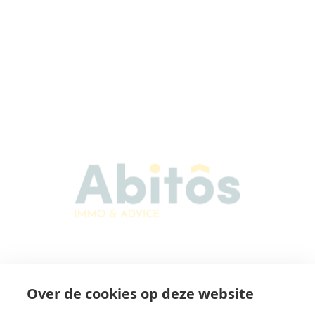
Abitos Immo & Advice
Over de cookies op deze website
Karel Lodewijk Dierickxstraat 22
9000 Gent