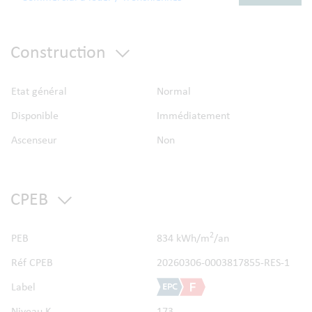
supplémentaires pour des activités nécessitant préparation,
stockage ou transformation. La disposition complète et les
plans peuvent être consultés dans les annexes sur le site
Construction
d’
Abitos
.
Atouts de ce bien :
Etat général
Normal
Disponible
Immédiatement
Ascenseur
Non
CPEB
2
PEB
834 kWh/m
/an
Réf CPEB
20260306-0003817855-RES-1
Label
Niveau K
173