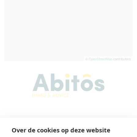
©
OpenStreetMap
contributors
Abitos Immo & Advice
Over de cookies op deze website
Karel Lodewijk Dierickxstraat 22