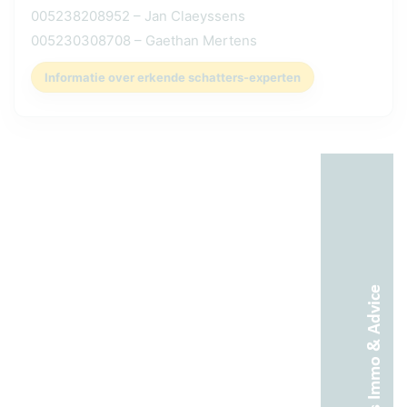
005238208952 – Jan Claeyssens
005230308708 – Gaethan Mertens
Informatie over erkende schatters-experten
Abitos Immo & Advice