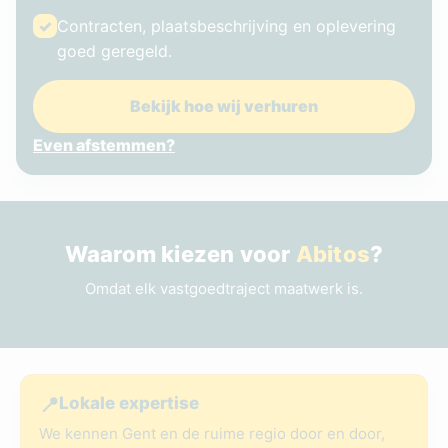
✓
Contracten, plaatsbeschrijving en oplevering
goed geregeld.
Bekijk hoe wij verhuren
Even afstemmen?
Waarom kiezen voor
Abitos
?
Omdat elk vastgoedtraject maatwerk is.
📍
Lokale expertise
We kennen Gent en de ruime regio door en door,