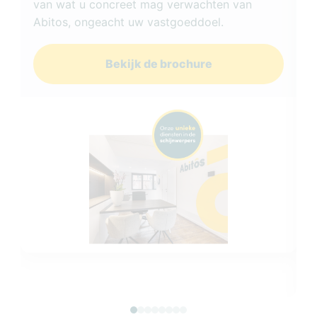
van wat u concreet mag verwachten van
v
Abitos, ongeacht uw vastgoeddoel.
d
v
Bekijk de brochure
o