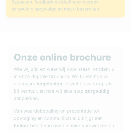
Bezoeken, feedback en biedingen worden
zorgvuldig opgevolgd en met u besproken.
Onze online brochure
Wie wij zijn en waar wij voor staan, ontdekt u
in onze digitale brochure. We tonen hoe wij
eigenaars
begeleiden
, zowel bij verkoop als
B
bij verhuur, en hoe wij elke stap
zorgvuldig
V
aanpakken.
o
w
Van waardebepaling en presentatie tot
i
opvolging en communicatie: u krijgt een
helder
beeld van onze manier van werken en
Z