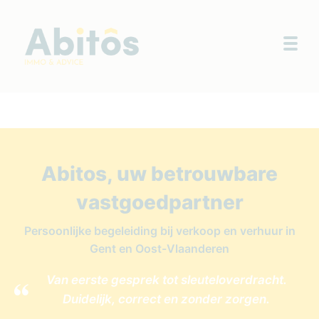
Togg
Abitos, uw betrouwbare
vastgoedpartner
Persoonlijke begeleiding bij verkoop en verhuur in
Gent en Oost-Vlaanderen
Van eerste gesprek tot sleuteloverdracht.
Duidelijk, correct en zonder zorgen.