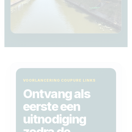
VOORLANCERING COUPURE LINKS
Ontvang als
eerste een
uitnodiging
zodra de